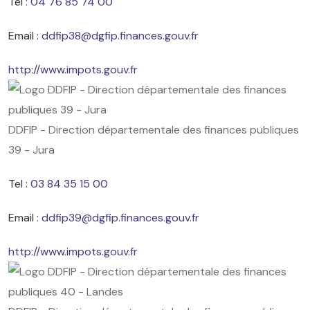
Tel :
04 76 85 74 00
Email :
ddfip38@dgfip.finances.gouv.fr
http://www.impots.gouv.fr
DDFIP - Direction départementale des finances publiques
39 - Jura
Tel :
03 84 35 15 00
Email :
ddfip39@dgfip.finances.gouv.fr
http://www.impots.gouv.fr