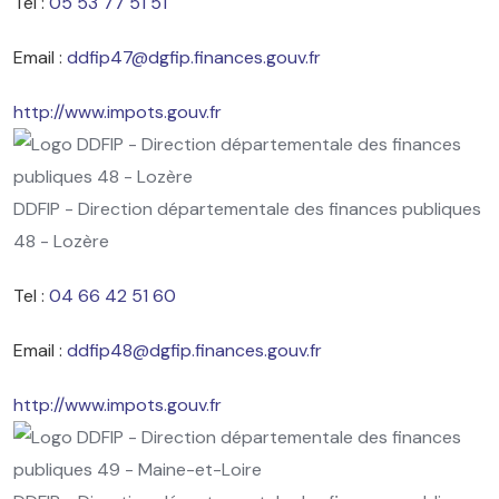
Tel :
05 53 77 51 51
Email :
ddfip47@dgfip.finances.gouv.fr
http://www.impots.gouv.fr
DDFIP - Direction départementale des finances publiques
48 - Lozère
Tel :
04 66 42 51 60
Email :
ddfip48@dgfip.finances.gouv.fr
http://www.impots.gouv.fr