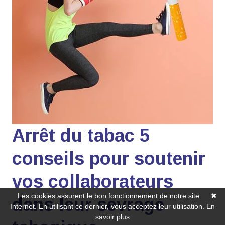
Arrêt du tabac 5
conseils pour soutenir
vos collaborateurs
Les cookies assurent le bon fonctionnement de notre site
✖
dans leur sevrage
Internet. En utilisant ce dernier, vous acceptez leur utilisation.
En
savoir plus