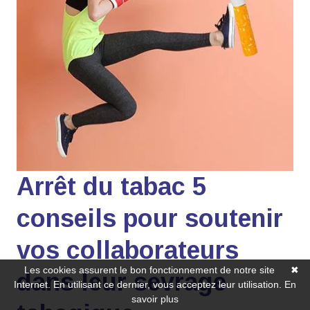
Arrêt du tabac 5
conseils pour soutenir
vos collaborateurs
Les cookies assurent le bon fonctionnement de notre site
✖
dans leur sevrage
Internet. En utilisant ce dernier, vous acceptez leur utilisation.
En
savoir plus