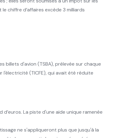
es ; elles seront soumises à un impôt sur les
le chiffre d’affaires excède 3 milliards
es billets d'avion (TSBA), prélevée sur chaque
l'électricité (TICFE), qui avait été réduite
rd d’euros. La piste d'une aide unique ramenée
tissage ne s'appliqueront plus que jusqu'à la