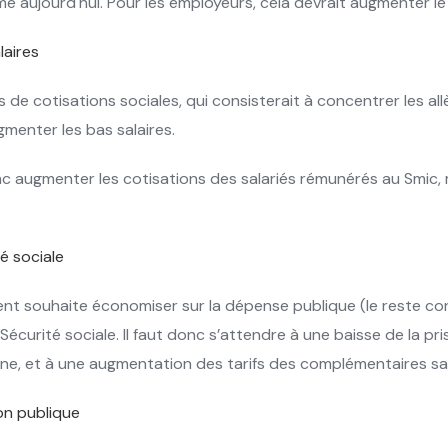
e aujourd'hui. Pour les employeurs, cela devrait augmenter l
laires
 de cotisations sociales, qui consisterait à concentrer les al
gmenter les bas salaires.
augmenter les cotisations des salariés rémunérés au Smic, m
é sociale
ent souhaite économiser sur la dépense publique (le reste con
 Sécurité sociale. Il faut donc s’attendre à une baisse de la p
e, et à une augmentation des tarifs des complémentaires s
on publique